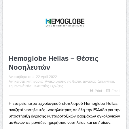
Hemoglobe Hellas – Θέσεις
Νοσηλευτών
Αναρτήθηκε στις:
22 April 2022
Ανήκει στις κατηγορίες:
Ανακοινώσεις για θέσεις εργασίας
,
Σημαντικά
,
Σημαντικά Νέα
,
Τελευταίες Εξελίξεις
Print
Email
Η εταιρεία ιατροτεχνολογικού εξοπλισμού Hemoglobe Hellas,
αναζητά νοσηλευτές -νοσηλεύτριες σε όλη την Ελλάδα για την
υποστήριξη έγχυσης κυτταροτοξικών φαρμάκων ογκολογικών
ασθενών σε μονάδες ημερήσιας νοσηλείας και κατ’ οίκον.