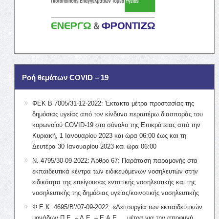
Ροή θεμάτων COVID – 19
ΦΕΚ Β 7005/31-12-2022: Έκτακτα μέτρα προστασίας της
δημόσιας υγείας από τον κίνδυνο περαιτέρω διασποράς του
κορωνοϊού COVID-19 στο σύνολο της Επικράτειας από την
Κυριακή, 1 Ιανουαρίου 2023 και ώρα 06:00 έως και τη
Δευτέρα 30 Ιανουαρίου 2023 και ώρα 06:00
Ν. 4795/30-09-2022: Άρθρο 67: Παράταση παραμονής στα
εκπαιδευτικά κέντρα των ειδικευόμενων νοσηλευτών στην
ειδικότητα της επείγουσας εντατικής νοσηλευτικής και της
νοσηλευτικής της δημόσιας υγείας/κοινοτικής νοσηλευτικής
Φ.Ε.Κ. 4695/Β’/07-09-2022: «Λειτουργία των εκπαιδευτικών
μονάδων Π.Ε. – Δ.Ε. – Ε.Α.Ε. …μέτρα για την αποφυγή