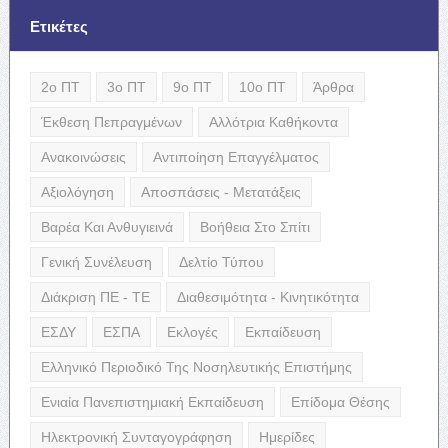
Ετικέτες
2ο ΠΤ
3ο ΠΤ
9ο ΠΤ
10ο ΠΤ
Άρθρα
Έκθεση Πεπραγμένων
Αλλότρια Καθήκοντα
Ανακοινώσεις
Αντιποίηση Επαγγέλματος
Αξιολόγηση
Αποσπάσεις - Μετατάξεις
Βαρέα Και Ανθυγιεινά
Βοήθεια Στο Σπίτι
Γενική Συνέλευση
Δελτίο Τύπου
Διάκριση ΠΕ - ΤΕ
Διαθεσιμότητα - Κινητικότητα
ΕΣΔΥ
ΕΣΠΑ
Εκλογές
Εκπαίδευση
Ελληνικό Περιοδικό Της Νοσηλευτικής Επιστήμης
Ενιαία Πανεπιστημιακή Εκπαίδευση
Επίδομα Θέσης
Ηλεκτρονική Συνταγογράφηση
Ημερίδες