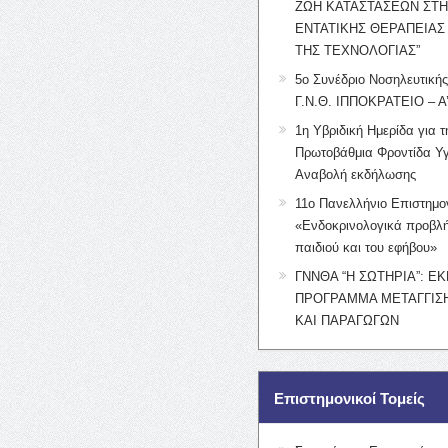
ΖΩΗ ΚΑΤΑΣΤΑΣΕΩΝ ΣΤ
ΕΝΤΑΤΙΚΗΣ ΘΕΡΑΠΕΙΑΣ
ΤΗΣ ΤΕΧΝΟΛΟΓΙΑΣ”
5ο Συνέδριο Νοσηλευτική
Γ.Ν.Θ. ΙΠΠΟΚΡΑΤΕΙΟ – Α
1η Υβριδική Ημερίδα για τ
Πρωτοβάθμια Φροντίδα Υγ
Αναβολή εκδήλωσης
11ο Πανελλήνιο Επιστημο
«Ενδοκρινολογικά προβλή
παιδιού και του εφήβου»
ΓΝΝΘΑ “Η ΣΩΤΗΡΙΑ”: Ε
ΠΡΟΓΡΑΜΜΑ ΜΕΤΑΓΓΙΣΗ
ΚΑΙ ΠΑΡΑΓΩΓΩΝ
Επιστημονικοί Τομείς