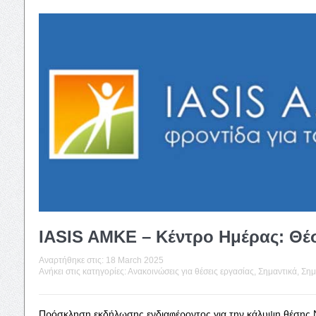
IASIS AMKE – Κέντρο Ημέρας: Θέ
Αναρτήθηκε στις:
18 March 2025
Ανήκει στις κατηγορίες:
Ανακοινώσεις για θέσεις εργασίας
,
Σημαντικά
,
Σημ
Πρόσκληση εκδήλωσης ενδιαφέροντος για την κάλυψη θέσης 