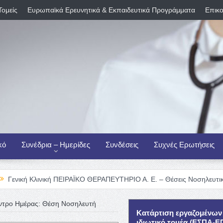
Τομείς
Ευρωπαϊκά Ερευνητικά & Εκπαιδευτικά Προγράμματα
Επικο
κό
Συνέδρια – Ημερίδες
Συνδέσεις
Συχνές Ερωτήσεις
λινική ΠΕΙΡΑΪΚΟ ΘΕΡΑΠΕΥΤΗΡΙΟ Α. Ε. – Θέσεις Νοσηλευτικού Προσωπ
ντρο Ημέρας: Θέση Νοσηλευτή
Κατάρτιση εργαζομένων
ιδιωτικό τομέα (ΕΣΠΑ-