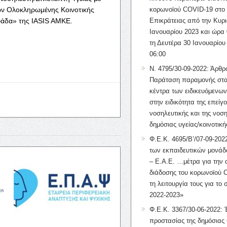
ν Ολοκληρωμένης Κοινοτικής
κορωνοϊού COVID-19 στο 
φάδα» της IASIS AMKE.
Επικράτειας από την Κυρι
Ιανουαρίου 2023 και ώρα 
τη Δευτέρα 30 Ιανουαρίου
06:00
Ν. 4795/30-09-2022: Άρθρ
Παράταση παραμονής στα
κέντρα των ειδικευόμενω
στην ειδικότητα της επείγ
νοσηλευτικής και της νοση
δημόσιας υγείας/κοινοτική
Φ.Ε.Κ. 4695/Β’/07-09-2022
των εκπαιδευτικών μονάδ
– Ε.Α.Ε. …μέτρα για την
διάδοσης του κορωνοϊού 
τη λειτουργία τους για το 
2022-2023»
Φ.Ε.Κ. 3367/30-06-2022: 
προστασίας της δημόσιας 