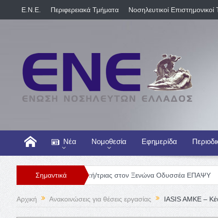
E.N.E.
Περιφερειακά Τμήματα
Νοσηλευτικοί Επιστημονικοί 
Νέα
Νομοθεσία
Εφημερίδα
Περιοδι
Θέση Νοσηλευτή/τριας στον Ξενώνα Οδυσσέα ΕΠΑΨΥ
Σημαντικά
Γενική Κ
Αρχική
Ανακοινώσεις για θέσεις εργασίας
IASIS AMKE – Κέ