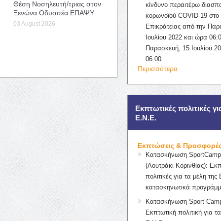
Θέση Νοσηλευτή/τριας στον
κίνδυνο περαιτέρω διασπ
Ξενώνα Οδυσσέα ΕΠΑΨΥ
κορωνοϊού COVID-19 στο 
03 August 2026
Επικράτειας από την Παρ
Ιουλίου 2022 και ώρα 06:0
Παρασκευή, 15 Ιουλίου 2
06:00.
Περισσότερα
Εκπτωτικές πολιτικές γι
Ε.Ν.Ε.
Εκπτώσεις & Προσφορέ
Κατασκήνωση SportCampK
(Λουτράκι Κορινθίας): Εκ
πολιτικές για τα μέλη της 
κατασκηνωτικά προγράμμ
Κατασκήνωση Sport Camp
Εκπτωτική πολιτική για τα