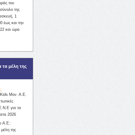
οράς του
σύνολο της
ασκευή, 1
0 έως και την
022 και ώρα
α τα μέλη της
ς
ids Μον. Α.Ε.
πτωτικές
Ε.Ν.Ε για τα
ατα 2026
 Α.Ε.:
 μέλη της