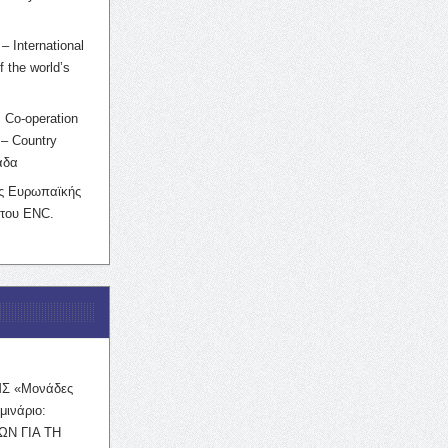
– International
f the world’s
 Co-operation
– Country
άδα
ης Ευρωπαϊκής
 του ENC.
ΜΣ «Μονάδες
μινάριο:
ΩΝ ΓΙΑ ΤΗ