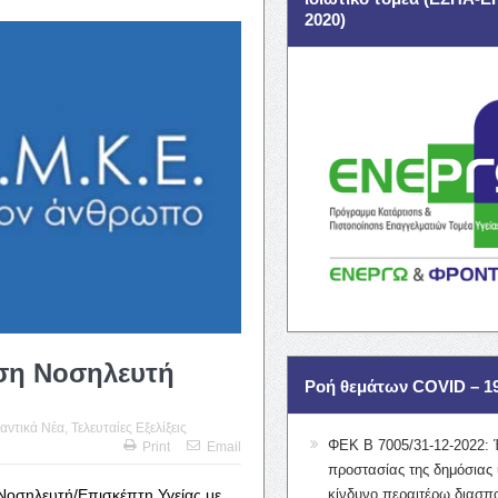
2020)
ση Νοσηλευτή
Ροή θεμάτων COVID – 1
αντικά Νέα
,
Τελευταίες Εξελίξεις
ΦΕΚ Β 7005/31-12-2022: 
Print
Email
προστασίας της δημόσιας 
Νοσηλευτή/Επισκέπτη Υγείας με
κίνδυνο περαιτέρω διασπ