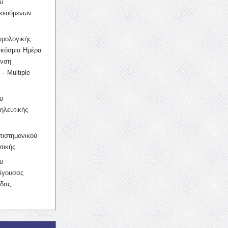
υ
ικευόμενων
υρολογικής
γκόσμια Ημέρα
υνση
– Multiple
υ
ηλευτικής
ιστημονικού
τικής
υ
ίγουσας
ίδας