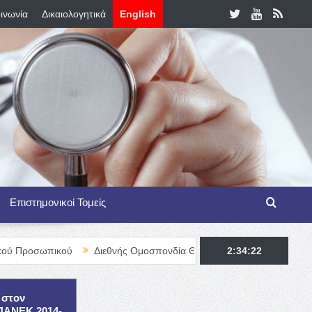
ινωνία
Δικαιολογητικά
English
Επιστημονικοί Τομείς
ικού
Διεθνής Ομοσπονδία Θαλασσαιμίας – TIF Fellowship Progra
2:34:23
 στον
ΕΠΑΝΕΚ 2014-