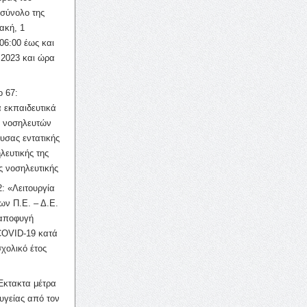
σύνολο της
ακή, 1
06:00 έως και
 2023 και ώρα
ο 67:
 εκπαιδευτικά
ν νοσηλευτών
ουσας εντατικής
λευτικής της
ς νοσηλευτικής
: «Λειτουργία
ων Π.Ε. – Δ.Ε.
 αποφυγή
COVID-19 κατά
σχολικό έτος
Έκτακτα μέτρα
υγείας από τον