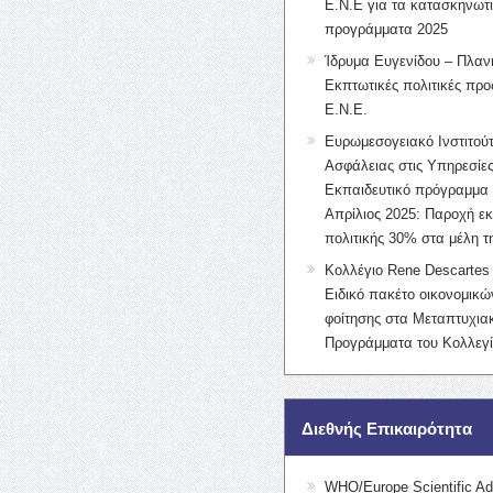
Ε.Ν.Ε για τα κατασκηνωτ
προγράμματα 2025
Ίδρυμα Ευγενίδου – Πλαν
Εκπτωτικές πολιτικές προς
Ε.Ν.Ε.
Ευρωμεσογειακό Ινστιτούτ
Ασφάλειας στις Υπηρεσίες
Εκπαιδευτικό πρόγραμμα 
Απρίλιος 2025: Παροχή ε
πολιτικής 30% στα μέλη 
Κολλέγιο Rene Descartes 
Ειδικό πακέτο οικονομικ
φοίτησης στα Μεταπτυχια
Προγράμματα του Κολλεγί
Διεθνής Επικαιρότητα
WHO/Europe Scientific Ad