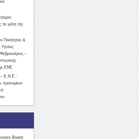
ικά
ητάριο:
 τα μέλη της
ο Ποιότητας &
 Υγείας:
Φεβρουάριος –
κπτωτικής
της ΕΝΕ
– Ε.Ν.Ε.:
ών προνομίων
κά
ου.
visory Board: