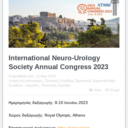
International Neuro-Urology
Society Annual Congress 2023
Αναρτήθηκε στις:
15 May 2023
Ανήκει στις κατηγορίες:
Προσεχή Συνέδρια
,
Σημαντικά
,
Σημαντικά Νέα
,
Συνέδρια - Ημερίδες
,
Τελευταίες Εξελίξεις
Print
Email
Ημερομηνίες διεξαγωγής: 8-10 Ιουνίου 2023
Χώρος διεξαγωγής: Royal Olympic, Athens
Επιστημονικό πρόγραμμα:
https://www.neuro-