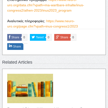
uro.org/data.cfm?vpath=ma-wartbare-inhalte/inus-
congress2/athen-2023/inus2023_program
Αναλυτικές πληροφορίες:
https://www.neuro-
uro.org/page.cfm?vpath=inus-congress1/2023
Share
0
Tweet
0
Share
0
Share
Related Articles