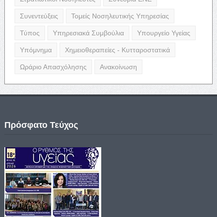
Συνεντεύξεις
Τομείς Νοσηλευτικής Υπηρεσίας
Τύπος
Υπηρεσιακά Συμβούλια
Υπουργείο Υγείας
Υπόμνημα
Χημειοθεραπείες - Κυτταροστατικά
Ωράριο Απασχόλησης
Ανακοίνωση
Πρόσφατο Τεύχος