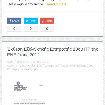
. Με γνώμονα την αναβά...
Read more
Share
Tweet
Share
0
0
0
Έκθεση Εξελιγκτικής Επιτροπής 10ου ΠΤ της
ΕΝΕ έτους 2012
Αναρτήθηκε στις:
19 March 2013
Ανήκει στις κατηγορίες:
10o Περιφερειακό Τμήμα
,
Ανακοινώσεις 10ου
ΠΤ
,
Περιφερειακά Τμήματα