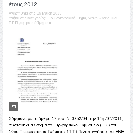
έτους 2012
Αναρτήθηκε στις:
19 March 2013
Ανήκει στις κατηγορίες:
10o Περιφερειακό Τμήμα
,
Ανακοινώσεις 10ου
ΠΤ
,
Περιφερειακά Τμήματα
Σύμφωνα με το άρθρο 17 του Ν. 3252/04, την 14η /07/2011,
συστάθηκε σε σώμα το Περιφερειακό Συμβούλιο (Π.Σ) του
10ου Περιφερειακού Τμήματος (Π.Τ.) Πελοποννήσου της ΕΝΕ