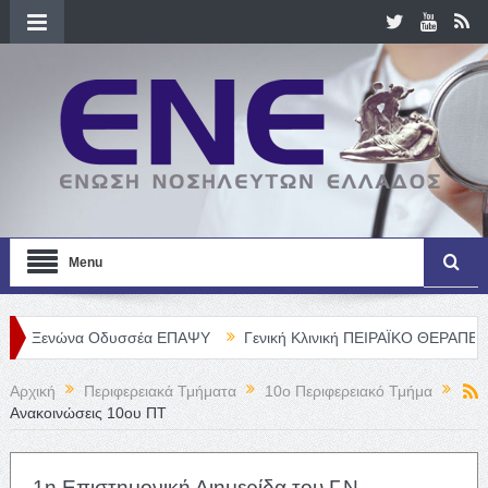
Menu
ώνα Οδυσσέα ΕΠΑΨΥ
Γενική Κλινική ΠΕΙΡΑΪΚΟ ΘΕΡΑΠΕΥΤΗΡΙΟ Α. 
Αρχική
Περιφερειακά Τμήματα
10o Περιφερειακό Τμήμα
Ανακοινώσεις 10ου ΠΤ
1η Επιστημονική Διημερίδα του Γ.Ν.