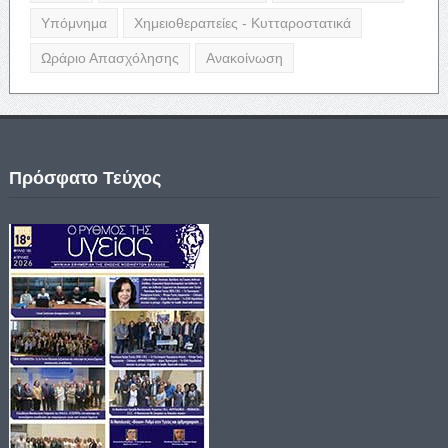
Υπόμνημα
Χημειοθεραπείες - Κυτταροστατικά
Ωράριο Απασχόλησης
Ανακοίνωση
Πρόσφατο Τεύχος