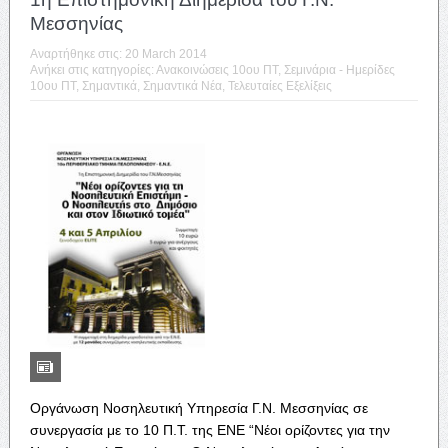
Μεσσηνίας
Αναρτήθηκε στις:
20 March 2014
Ανήκει στις κατηγορίες:
Ανακοινώσεις 10ου ΠΤ
,
Σεμινάρια - Ημερίδες
10ου ΠΤ
,
Σημαντικά
,
Σημαντικά Νέα
,
Τελευταίες Εξελίξεις
Οργάνωση Νοσηλευτική Υπηρεσία Γ.Ν. Μεσσηνίας σε
συνεργασία με το 10 Π.Τ. της ΕΝΕ “Νέοι ορίζοντες για την