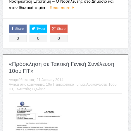
Νοσηλευτική Επιστήμη – Ο Νοσηλευτής στο Δημόσιο και
στον Ιδιωτικό τομέα...
Read more
Share
Tweet
Share
0
0
0
«Πρόσκληση σε Τακτική Γενική Συνέλευση
10ου ΠΤ»
Αναρτήθηκε στις:
21 January 2014
Ανήκει στις κατηγορίες:
10o Περιφερειακό Τμήμα
,
Ανακοινώσεις 10ου
ΠΤ
,
Τελευταίες Εξελίξεις