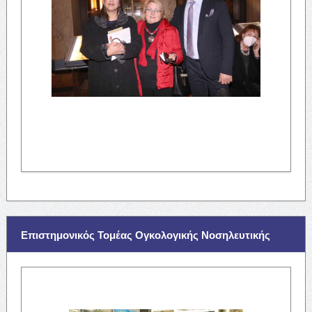
Επιστημονικός Τομέας Ογκολογικής Νοσηλευτικής