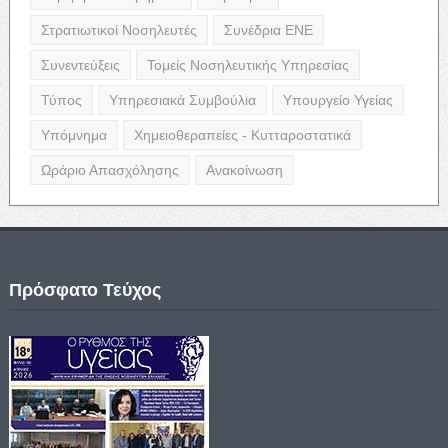
Στρατιωτικοί Νοσηλευτές
Συνέδρια ΕΝΕ
Συνεντεύξεις
Τομείς Νοσηλευτικής Υπηρεσίας
Τύπος
Υπηρεσιακά Συμβούλια
Υπουργείο Υγείας
Υπόμνημα
Χημειοθεραπείες - Κυτταροστατικά
Ωράριο Απασχόλησης
Ανακοίνωση
Πρόσφατο Τεύχος