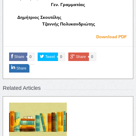
Γεν. Γραμματέας
Δημήτριος Σκουτέλης
Τζαννής Πολυκανδριώτης
Download PDF
Share
0
Tweet
0
Share
0
Share
Related Articles