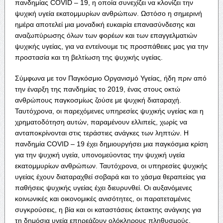
πανδημίας COVID – 19, η οποία συνεχίζει να κλονίζει την
ψυχική υγεία εκατομμυρίων ανθρώπων. Ωστόσο η σημερινή
ημέρα αποτελεί μια μοναδική ευκαιρία επανασύνδεσης και
αναζωπύρωσης όλων των φορέων και των επαγγελματιών
ψυχικής υγείας, για να εντείνουμε τις προσπάθειες μας για την
προστασία και τη βελτίωση της ψυχικής υγείας.
Σύμφωνα με τον Παγκόσμιο Οργανισμό Υγείας, ήδη πριν από
την έναρξη της πανδημίας το 2019, ένας στους οκτώ
ανθρώπους παγκοσμίως ζούσε με ψυχική διαταραχή.
Ταυτόχρονα, οι παρεχόμενες υπηρεσίες ψυχικής υγείας και η
χρηματοδότηση αυτών, παραμένουν ελλιπείς, χωρίς να
ανταποκρίνονται στις τεράστιες ανάγκες των ληπτών. Η
πανδημία COVID – 19 έχει δημιουργήσει μια παγκόσμια κρίση
για την ψυχική υγεία, υπονομεύοντας την ψυχική υγεία
εκατομμυρίων ανθρώπων. Ταυτόχρονα, οι υπηρεσίες ψυχικής
υγείας έχουν διαταραχθεί σοβαρά και το χάσμα θεραπείας για
παθήσεις ψυχικής υγείας έχει διευρυνθεί. Οι αυξανόμενες
κοινωνικές και οικονομικές ανισότητες, οι παρατεταμένες
συγκρούσεις, η βία και οι καταστάσεις έκτακτης ανάγκης για
τη δημόσια υγεία επηρεάζουν ολόκληρους πληθυσμούς,