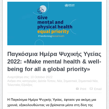
Παγκόσμια Ημέρα Ψυχικής Υγείας
2022: «Make mental health & well-
being for all a global priority»
Αναρτήθηκε στις:
10 October 2022
Ανήκει στις κατηγορίες:
Δελτία Τύπου
,
Νέα
,
Σημαντικά
,
Σημαντικά Νέα
,
Τελευταίες Εξελίξεις
Print
Email
Η Παγκόσμια Ημέρα Ψυχικής Υγείας, έφτασε για ακόμη μια
χρονιά, εξακολουθώντας να βρίσκεται μέσα στη δίνη της