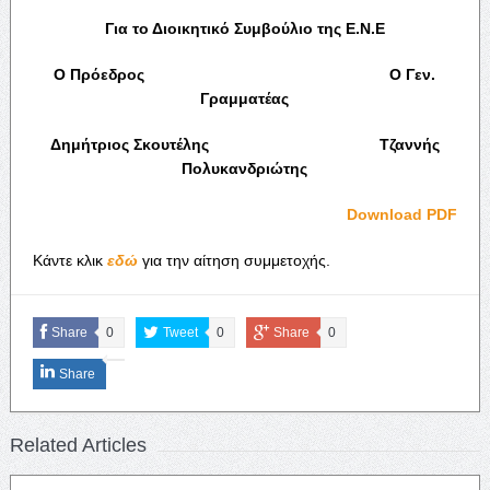
Για το Διοικητικό Συμβούλιο της Ε.Ν.Ε
Ο Πρόεδρος Ο Γεν.
Γραμματέας
Δημήτριος Σκουτέλης Τζαννής
Πολυκανδριώτης
Download PDF
Κάντε κλικ
εδώ
για την αίτηση συμμετοχής.
Share
0
Tweet
0
Share
0
Share
Related Articles