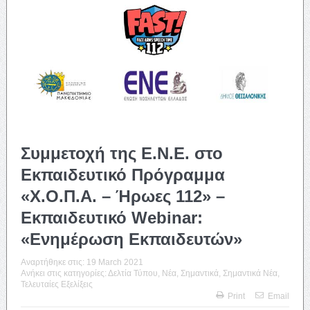
Συμμετοχή της Ε.Ν.Ε. στο
Εκπαιδευτικό Πρόγραμμα
«Χ.Ο.Π.Α. – Ήρωες 112» –
Εκπαιδευτικό Webinar:
«Ενημέρωση Εκπαιδευτών»
Αναρτήθηκε στις:
19 March 2021
Ανήκει στις κατηγορίες:
Δελτία Τύπου
,
Νέα
,
Σημαντικά
,
Σημαντικά Νέα
,
Τελευταίες Εξελίξεις
Print
Email