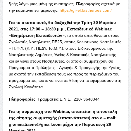
ζωής λόγω μιας μόνιμης αναπηρίας. Πληροφορίες σχετικά με
την καμπάνια ενημέρωσης:
https://gr-el.fastheroes.com/
Για το σκοπό αυτό, θα διεξαχθεί την Τρίτη 30 Μαρτίου
2021, στις 17:00 – 18:30 μ.μ., Εκπαιδευτικό
Webinar
:
«Ενημέρωση Εκπαιδευτών»,
το οποίο απευθύνεται στους
Σχολικούς Νοσηλευτές ΠΕ25, στους Κοινοτικούς Νοσηλευτές
– Π.Φ.Υ. (Κ.Υ., ΠΕΔΥ. Το.Μ.Υ.), στους Ειδικευόμενους της
Νοσηλευτικής Δημόσιας Υγείας & Κοινοτικής Νοσηλευτικής
και εν γένει στους Νοσηλευτές, οι οποίοι συμμετέχουν σε
Προγράμματα Πρόληψης – Αγωγής & Προαγωγής της Υγείας,
με σκοπό την εκπαίδευση τους ως προς το περιεχόμενο του
προγράμματος, ώστε να είναι σε θέση να το εφαρμόσουν στη
Σχολική Κοινότητα.
Πληροφορίες
: Γραμματεία Ε.Ν.Ε.: 210- 3648044
Για τη συμμετοχή στο
Webinar
, απαιτείται η αποστολή
της αίτησης συμμετοχής (επισυνάπτεται) στο
e
–
mail
:
grammatiaene@gmail.com μέχρι την Παρασκευή 26
Μαρτίου 2021