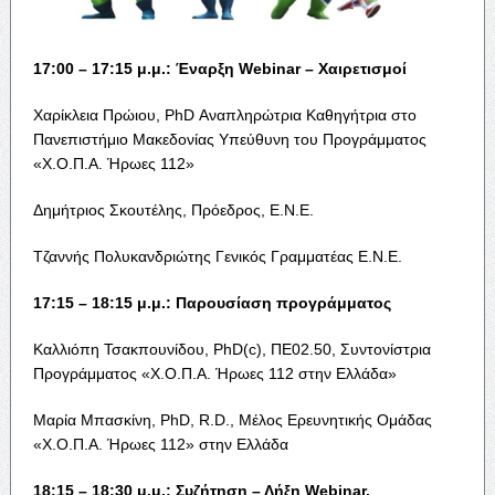
17:00 – 17:15 μ.μ.: Έναρξη
Webinar
–
X
αιρετισμοί
Χαρίκλεια Πρώιου, PhD Αναπληρώτρια Καθηγήτρια στο
Πανεπιστήμιο Μακεδονίας Υπεύθυνη του Προγράμματος
«Χ.Ο.Π.Α. Ήρωες 112»
Δημήτριος Σκουτέλης, Πρόεδρος, Ε.Ν.Ε.
Τζαννής Πολυκανδριώτης Γενικός Γραμματέας Ε.Ν.Ε.
17:15 – 18:15 μ.μ.: Παρουσίαση προγράμματος
Καλλιόπη Τσακπουνίδου, PhD(c), ΠΕ02.50, Συντονίστρια
Προγράμματος «Χ.Ο.Π.Α. Ήρωες 112 στην Ελλάδα»
Μαρία Μπασκίνη, PhD, R.D., Μέλος Ερευνητικής Ομάδας
«Χ.Ο.Π.Α. Ήρωες 112» στην Ελλάδα
18:15 – 18:30 μ.μ.: Συζήτηση – Λήξη
Webinar
.