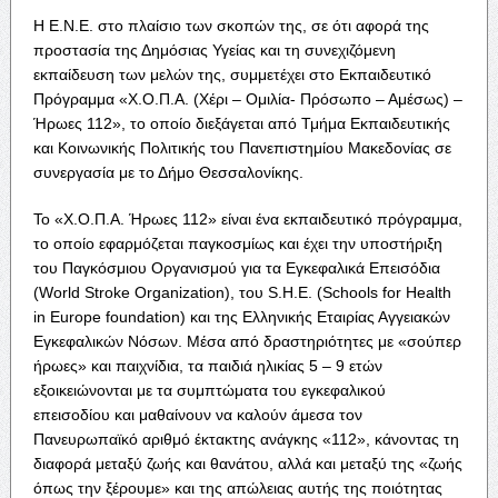
Η Ε.Ν.Ε. στο πλαίσιο των σκοπών της, σε ότι αφορά της
προστασία της Δημόσιας Υγείας και τη συνεχιζόμενη
εκπαίδευση των μελών της, συμμετέχει στο Εκπαιδευτικό
Πρόγραμμα «Χ.Ο.Π.Α. (Χέρι – Ομιλία- Πρόσωπο – Αμέσως) –
Ήρωες 112», το οποίο διεξάγεται από Τμήμα Εκπαιδευτικής
και Κοινωνικής Πολιτικής του Πανεπιστημίου Μακεδονίας σε
συνεργασία με το Δήμο Θεσσαλονίκης.
Το «Χ.Ο.Π.Α. Ήρωες 112» είναι ένα εκπαιδευτικό πρόγραμμα,
το οποίο εφαρμόζεται παγκοσμίως και έχει την υποστήριξη
του Παγκόσμιου Οργανισμού για τα Εγκεφαλικά Επεισόδια
(World Stroke Organization), του S.H.E. (Schools for Health
in Europe foundation) και της Ελληνικής Εταιρίας Αγγειακών
Εγκεφαλικών Νόσων. Μέσα από δραστηριότητες με «σούπερ
ήρωες» και παιχνίδια, τα παιδιά ηλικίας 5 – 9 ετών
εξοικειώνονται με τα συμπτώματα του εγκεφαλικού
επεισοδίου και μαθαίνουν να καλούν άμεσα τον
Πανευρωπαϊκό αριθμό έκτακτης ανάγκης «112», κάνοντας τη
διαφορά μεταξύ ζωής και θανάτου, αλλά και μεταξύ της «ζωής
όπως την ξέρουμε» και της απώλειας αυτής της ποιότητας