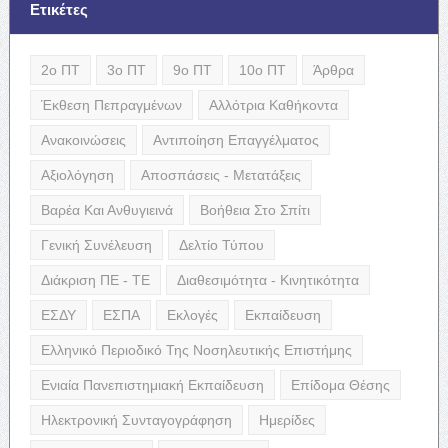
Ετικέτες
2ο ΠΤ
3ο ΠΤ
9ο ΠΤ
10ο ΠΤ
Άρθρα
Έκθεση Πεπραγμένων
Αλλότρια Καθήκοντα
Ανακοινώσεις
Αντιποίηση Επαγγέλματος
Αξιολόγηση
Αποσπάσεις - Μετατάξεις
Βαρέα Και Ανθυγιεινά
Βοήθεια Στο Σπίτι
Γενική Συνέλευση
Δελτίο Τύπου
Διάκριση ΠΕ - ΤΕ
Διαθεσιμότητα - Κινητικότητα
ΕΣΔΥ
ΕΣΠΑ
Εκλογές
Εκπαίδευση
Ελληνικό Περιοδικό Της Νοσηλευτικής Επιστήμης
Ενιαία Πανεπιστημιακή Εκπαίδευση
Επίδομα Θέσης
Ηλεκτρονική Συνταγογράφηση
Ημερίδες