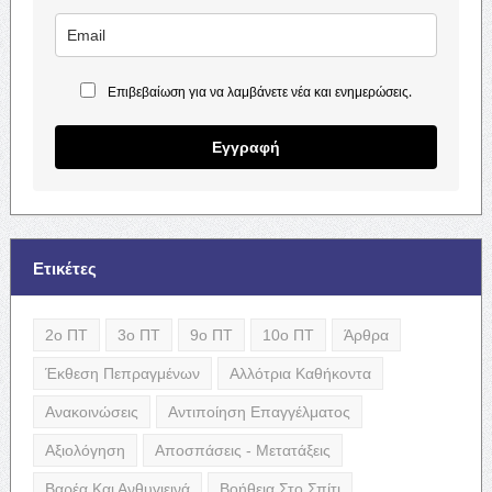
Επιβεβαίωση για να λαμβάνετε νέα και ενημερώσεις.
Εγγραφή
Ετικέτες
2ο ΠΤ
3ο ΠΤ
9ο ΠΤ
10ο ΠΤ
Άρθρα
Έκθεση Πεπραγμένων
Αλλότρια Καθήκοντα
Ανακοινώσεις
Αντιποίηση Επαγγέλματος
Αξιολόγηση
Αποσπάσεις - Μετατάξεις
Βαρέα Και Ανθυγιεινά
Βοήθεια Στο Σπίτι