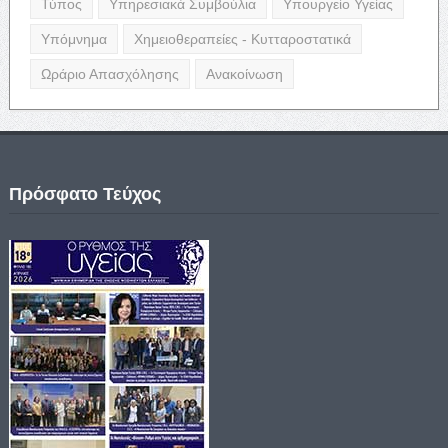
Τύπος
Υπηρεσιακά Συμβούλια
Υπουργείο Υγείας
Υπόμνημα
Χημειοθεραπείες - Κυτταροστατικά
Ωράριο Απασχόλησης
Ανακοίνωση
Πρόσφατο Τεύχος