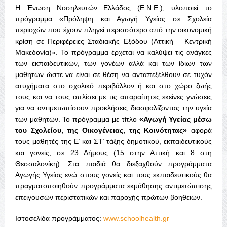
Η Ένωση Νοσηλευτών Ελλάδος (Ε.Ν.Ε.), υλοποιεί το
πρόγραμμα «Πρόληψη και Αγωγή Υγείας σε Σχολεία
περιοχών που έχουν πληγεί περισσότερο από την οικονομική
κρίση σε Περιφέρειες Σταδιακής Εξόδου (Αττική – Κεντρική
Μακεδονία)». Το πρόγραμμα έρχεται να καλύψει τις ανάγκες
των εκπαιδευτικών, των γονέων αλλά και των ίδιων των
μαθητών ώστε να είναι σε θέση να ανταπεξέλθουν σε τυχόν
ατυχήματα στο σχολικό περιβάλλον ή και στο χώρο ζωής
τους και να τους οπλίσει με τις απαραίτητες εκείνες γνώσεις
για να αντιμετωπίσουν προκλήσεις διασφαλίζοντας την υγεία
των μαθητών. Το πρόγραμμα με τίτλο
«Αγωγή Υγείας μέσω
του Σχολείου, της Οικογένειας, της Κοινότητας»
αφορά
τους μαθητές της Ε’ και ΣΤ’ τάξης δημοτικού, εκπαιδευτικούς
και γονείς, σε 23 Δήμους (15 στην Αττική και 8 στη
Θεσσαλονίκη). Στα παιδιά θα διεξαχθούν προγράμματα
Αγωγής Υγείας ενώ στους γονείς και τους εκπαιδευτικούς θα
πραγματοποιηθούν προγράμματα εκμάθησης αντιμετώπισης
επειγουσών περιστατικών και παροχής πρώτων βοηθειών.
Ιστοσελίδα προγράμματος:
www.schoolhealth.gr