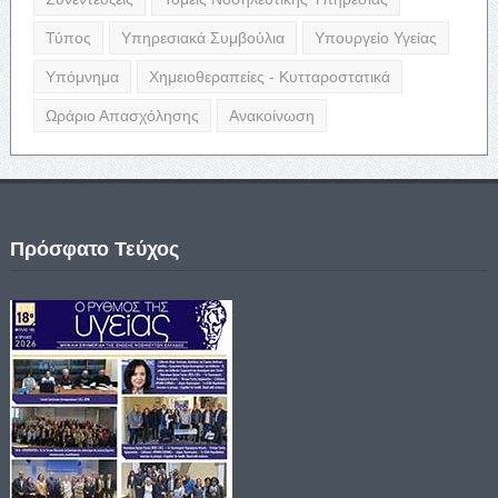
Τύπος
Υπηρεσιακά Συμβούλια
Υπουργείο Υγείας
Υπόμνημα
Χημειοθεραπείες - Κυτταροστατικά
Ωράριο Απασχόλησης
Ανακοίνωση
Πρόσφατο Τεύχος