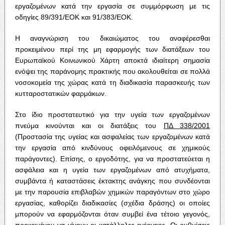
εργαζομένων κατά την εργασία σε συμμόρφωση με τις
οδηγίες 89/391/ΕΟΚ και 91/383/ΕΟΚ.
Η αναγνώριση του δικαιώματος του αναφέρεσθαι
προκειμένου περί της μη εφαρμογής των διατάξεων του
Ευρωπαϊκού Κοινωνικού Χάρτη αποκτά ιδιαίτερη σημασία
ενόψει της παράνομης πρακτικής που ακολουθείται σε πολλά
νοσοκομεία της χώρας κατά τη διαδικασία παρασκευής των
κυτταροστατικών φαρμάκων.
Στο ίδιο προστατευτικό για την υγεία των εργαζομένων
πνεύμα κινούνται και οι διατάξεις του
ΠΔ 338/2001
(Προστασία της υγείας και ασφαλείας των εργαζομένων κατά
την εργασία από κινδύνους οφειλόμενους σε χημικούς
παράγοντες). Επίσης, ο εργοδότης, για να προστατεύεται η
ασφάλεια και η υγεία των εργαζομένων από ατυχήματα,
συμβάντα ή καταστάσεις έκτακτης ανάγκης που συνδέονται
με την παρουσία επιβλαβών χημικών παραγόντων στο χώρο
εργασίας, καθορίζει διαδικασίες (σχέδια δράσης) οι οποίες
μπορούν να εφαρμόζονται όταν συμβεί ένα τέτοιο γεγονός,
προκειμένου να γίνουν οι κατάλληλες ενέργειες. Οι ρυθμίσεις