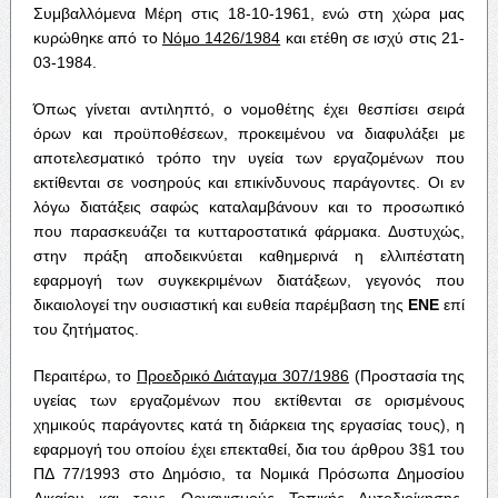
Συμβαλλόμενα Μέρη στις 18-10-1961, ενώ στη χώρα μας
κυρώθηκε από το
Νόμο 1426/1984
και ετέθη σε ισχύ στις 21-
03-1984.
Όπως γίνεται αντιληπτό, ο νομοθέτης έχει θεσπίσει σειρά
όρων και προϋποθέσεων, προκειμένου να διαφυλάξει με
αποτελεσματικό τρόπο την υγεία των εργαζομένων που
εκτίθενται σε νοσηρούς και επικίνδυνους παράγοντες. Οι εν
λόγω διατάξεις σαφώς καταλαμβάνουν και το προσωπικό
που παρασκευάζει τα κυτταροστατικά φάρμακα. Δυστυχώς,
στην πράξη αποδεικνύεται καθημερινά η ελλιπέστατη
εφαρμογή των συγκεκριμένων διατάξεων, γεγονός που
δικαιολογεί την ουσιαστική και ευθεία παρέμβαση της
ΕΝΕ
επί
του ζητήματος.
Περαιτέρω, το
Προεδρικό Διάταγμα 307/1986
(Προστασία της
υγείας των εργαζομένων που εκτίθενται σε ορισμένους
χημικούς παράγοντες κατά τη διάρκεια της εργασίας τους), η
εφαρμογή του οποίου έχει επεκταθεί, δια του άρθρου 3§1 του
ΠΔ 77/1993 στο Δημόσιο, τα Νομικά Πρόσωπα Δημοσίου
Δικαίου και τους Οργανισμούς Τοπικής Αυτοδιοίκησης,