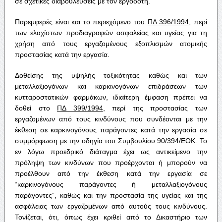
σε σχετικές διαβουλεύσεις με τον εργοδότη.
Παρεμφερές είναι και το περιεχόμενο του
ΠΔ 396/1994
, περί
των ελαχίστων προδιαγραφών ασφαλείας και υγείας για τη
χρήση από τους εργαζομένους εξοπλισμών ατομικής
προστασίας κατά την εργασία.
Δοθείσης της υψηλής τοξικότητας καθώς και των
μεταλλαξιογόνων και καρκινογόνων επιδράσεων των
κυτταροστατικών φαρμάκων, ιδιαίτερη έμφαση πρέπει να
δοθεί στο
ΠΔ 399/1994
, περί της προστασίας των
εργαζομένων από τους κινδύνους που συνδέονται με την
έκθεση σε καρκινογόνους παράγοντες κατά την εργασία σε
συμμόρφωση με την οδηγία του Συμβουλίου 90/394/ΕΟΚ. Το
εν λόγω προεδρικό διάταγμα έχει ως αντικείμενο την
πρόληψη των κινδύνων που προέρχονται ή μπορούν να
προέλθουν από την έκθεση κατά την εργασία σε
“καρκινογόνους παράγοντες ή μεταλλαξιογόνους
παράγοντες”, καθώς και την προστασία της υγείας και της
ασφάλειας των εργαζομένων από αυτούς τους κινδύνους.
Τονίζεται, ότι, όπως έχει κριθεί από το Δικαστήριο των