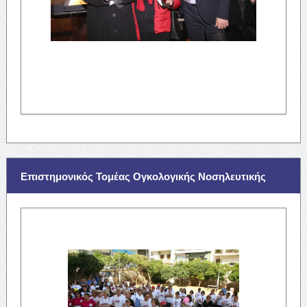
Επιστημονικός Τομέας Ογκολογικής Νοσηλευτικής