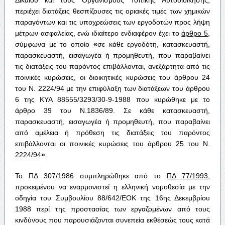
περιέχει διατάξεις θεσπίζουσες τις οριακές τιμές των χημικών
παραγόντων και τις υποχρεώσεις των εργοδοτών προς λήψη
μέτρων ασφαλείας, ενώ ιδιαίτερο ενδιαφέρον έχει το
άρθρο 5
,
σύμφωνα με το οποίο
«
σε κάθε εργοδότη, κατασκευαστή,
παρασκευαστή, εισαγωγέα ή προμηθευτή, που παραβαίνει
τις διατάξεις του παρόντος επιβάλλονται, ανεξάρτητα από τις
ποινικές κυρώσεις, οι διοικητικές κυρώσεις του άρθρου 24
του Ν. 2224/94 με την επιφύλαξη των διατάξεων του άρθρου
6 της ΚΥΑ 88555/3293/30-9-1988 που κυρώθηκε με το
άρθρο 39 του Ν.1836/89. Σε κάθε κατασκευαστή,
παρασκευαστή, εισαγωγέα ή προμηθευτή, που παραβαίνει
από αμέλεια ή πρόθεση τις διατάξεις του παρόντος
επιβάλλονται οι ποινικές κυρώσεις του άρθρου 25 του Ν.
2224/94
»
.
Το ΠΔ 307/1986 συμπληρώθηκε από το
ΠΔ 77/1993
,
προκειμένου να εναρμονιστεί η ελληνική νομοθεσία με την
οδηγία του Συμβουλίου 88/642/ΕΟΚ της 16ης Δεκεμβρίου
1988 περί της προστασίας των εργαζομένων από τους
κινδύνους που παρουσιάζονται συνεπεία εκθέσεώς τους κατά