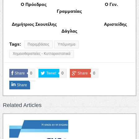
Ο Πρόεδρος Ο Γεν.
Γραμματέας
Δημήτριος Σκουτέλης Αριστείδης
Δάγλας
Tags:
Παρεμβάσεις
Υπόμνημα
Χημειοθεραπείες - Κυτταροστατικά
Share
0
Tweet
0
Share
0
Share
Related Articles