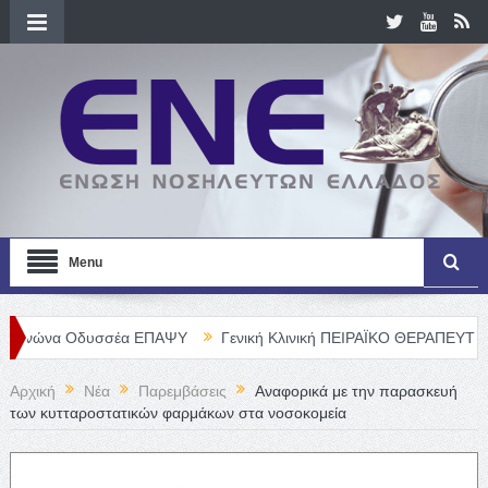
Menu
δυσσέα ΕΠΑΨΥ
Γενική Κλινική ΠΕΙΡΑΪΚΟ ΘΕΡΑΠΕΥΤΗΡΙΟ Α. Ε. – Θ
Αρχική
Νέα
Παρεμβάσεις
Aναφορικά με την παρασκευή
των κυτταροστατικών φαρμάκων στα νοσοκομεία