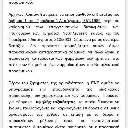
προσωπικού.
Αρχικώς, λοιπόν, θα πρέπει να επισημανθούν οι διατάξεις του
άρθρου 1 του Προεδρικού Διατάγματος 351/1989
, περί του
καθορισμού των επαγγελματικών δικαιωμάτων των
Πτυχιούχων των Τμημάτων Νοσηλευτικής, καθώς και του
Προεδρικού Διατάγματος 210/2001. Σύμφωνα με τις ανωτέρω
διατάξεις, δεν προκύπτει αρμοδιότητα αυτών όπως
παρασκευάζουν κυτταροστατικά φάρμακα. Με άλλα λόγια, η
παρασκευή κυτταροστατικών φαρμάκων δεν εμπίπτει στο
πεδίο των θεσμοθετημένων αρμοδιοτήτων του Νοσηλευτικού
προσωπικού.
Πέραν του ζητήματος της αρμοδιότητας, η
ΕΝΕ
οφείλει να
υπογραμμίσει την επικινδυνότητα της διαδικασίας
παρασκευής των χημειοθεραπευτικών φαρμάκων. Πρόκειται
για φάρμακα
υψηλής τοξικότητας
, τα οποία δύνανται να
έχουν μεταλλαξιογόνες και καρκινογόνες επιδράσεις σε υγιείς
οργανισμούς, εάν έρθουν σε επαφή με το δέρμα ή
προκαλέσουν μόλυνση μέσω του αναπνευστικού
συστήματος. Αυτομάτως γίνεται αντιληπτό, ότι η παρασκευή