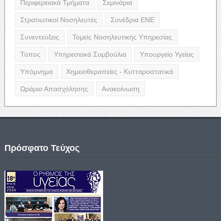
Περιφερειακά Τμήματα
Σεμινάρια
Στρατιωτικοί Νοσηλευτές
Συνέδρια ΕΝΕ
Συνεντεύξεις
Τομείς Νοσηλευτικής Υπηρεσίας
Τύπος
Υπηρεσιακά Συμβούλια
Υπουργείο Υγείας
Υπόμνημα
Χημειοθεραπείες - Κυτταροστατικά
Ωράριο Απασχόλησης
Ανακοίνωση
Πρόσφατο Τεύχος