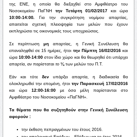
της ΕΝΕ, η οποία θα διεξαχθεί στο Αμφιθέατρο του
Νοσοκομείου ΠαΓΝΗ
την Τετάρτη
01/02/2017
και ώρα
10:00-14:00
.
Για την συγκρότηση νομίμου απαρτίας,
απαιτείται σχετική πλειοψηφία των μελών που έχουν
εκπληρώσει τις οικονομικές τους υποχρεώσεις.
Σε περίπτωση
μη
απαρτίας, η Γενική Συνέλευση θα
επαναληφθεί σε 15 ημέρες, ήτοι
την Πέμπτη 16/02/2016
και
ώρα
10:00-14:00
στον ίδιο χώρο και θα θεωρηθεί ότι υπάρχει
απαρτία, αν παρίσταται
το
¼
των μελών του Π.Τ.
Εάν και τότε
δεν
υπάρξει απαρτία, η διαδικασία θα
ολοκληρωθεί την επομένη, ήτοι
την Παρασκευή 17/02/2016
και ώρα
12:00-16:00
με όσα μέλη παρίστανται στο
Αμφιθέατρο του Νοσοκομείου «ΠαΓΝΗ».
Τα θέματα που θα συζητηθούν στην Γενική Συνέλευση
αφορούν :
την έκθεση πεπραγμένων του έτους 2016.
τον απολογισμό Εσόδων – Εξόδων για το έτος 2016.