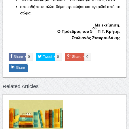
οποιοδήποτε άλλο θέμα προκύψει και εγκριθεί από το
σώμα.
Με εκτίμηση,
ου
Ο Πρόεδρος του 5
Π.Τ. Κρήτης
Στυλιανός Σταυρουλάκης
Share
0
Tweet
0
Share
0
Share
Related Articles