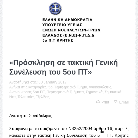
«Πρόσκληση σε τακτική Γενική
Συνέλευση του 5ου ΠΤ»
Αναρτήθηκε στις:
30 January 2017
Ανήκει στις κατηγορίες:
5o Περιφερειακό Τμήμα
,
Ανακοινώσεις
,
Ανακοινώσεις 5ου ΠΤ
,
Περιφερειακά Τμήματα
,
Σημαντικά
,
Σημαντικά
Νέα
,
Τελευταίες Εξελίξεις
Print
Email
Αγαπητοί Συνάδελφοι,
Σύμφωνα με τα οριζόμενα του Ν3252/2004 άρθρο 16, παρ. 7,
ου
καλείστε στην τακτική Γενική Συνέλευση του 5
Π.Τ. Κρήτης