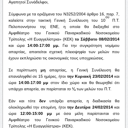
Αγαπητοί Συνάδελφοι,
Σύμφωνα με τα οριζόμενα του Ν3252/2004 άρθρο 16, παρ. 7,
ου
καλείστε στην τακτική Γενική Συνέλευση του 10
Π.Τ.
Πελοποννήσου της ΕΝΕ, η οποία θα διεξαχθεί στο
Αμφιθέατρο του Γενικού Παναρκαδικού Νοσοκομείου
Τρίπολης «Η Ευαγγελίστρια» (ΚΕΚ)
το Σάββατο 08/02/2014
και ώρα
14:00-17:00 μμ
.
Για την συγκρότηση νομίμου
απαρτίας, απαιτείται σχετική πλειοψηφία των μελών που
έχουν εκπληρώσει τις οικονομικές τους υποχρεώσεις.
Σε περίπτωση
μη
απαρτίας, η Γενική Συνέλευση θα
επαναληφθεί σε 15 ημέρες, ήτοι
την Κυριακή 23/02/2014
και
ώρα
14:00-17:00 μμ
στον ίδιο χώρο και θα θεωρηθεί ότι
υπάρχει απαρτία, αν παρίσταται
το
¼
των μελών του Π.Τ.
Εάν και τότε
δεν
υπάρξει απαρτία, η διαδικασία θα
ολοκληρωθεί την επομένη, ήτοι
την Δευτέρα 24/02/2014
και
ώρα
12:00-15:00 μμ
με όσα μέλη παρίστανται στο
Αμφιθέατρο του Γενικού Παναρκαδικού Νοσοκομείου
Τρίπολης «Η Ευαγγελίστρια» (ΚΕΚ).