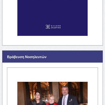
Βράβευση Νοσηλευτών