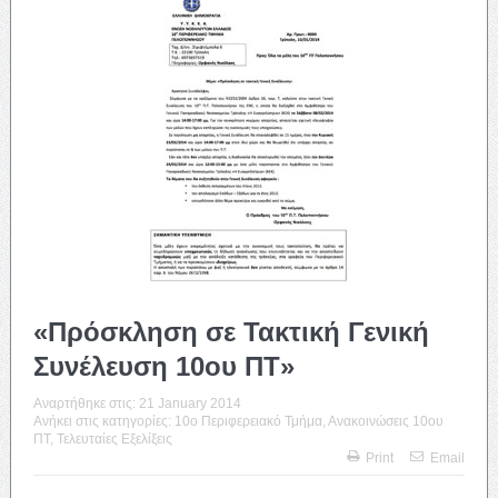
«Πρόσκληση σε Τακτική Γενική
Συνέλευση 10ου ΠΤ»
Αναρτήθηκε στις:
21 January 2014
Ανήκει στις κατηγορίες:
10o Περιφερειακό Τμήμα
,
Ανακοινώσεις 10ου
ΠΤ
,
Τελευταίες Εξελίξεις
Print
Email