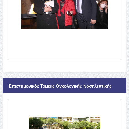
Επιστημονικός Τομέας Ογκολογικής Νοσηλευτικής