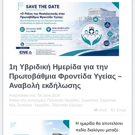
1η Υβριδική Ημερίδα για την
Πρωτοβάθμια Φροντίδα Υγείας –
Αναβολή εκδήλωσης
Αναρτήθηκε στις:
08 June 2026
Ανήκει στις κατηγορίες:
Προσεχείς Ημερίδες
,
Σημαντικά
,
Σημαντικά
Νέα
,
Συνέδρια - Ημερίδες
,
Τελευταίες Εξελίξεις
Print
Email
Η ημερίδα θα αποτελέσει
πεδίο διαλόγου μεταξύ