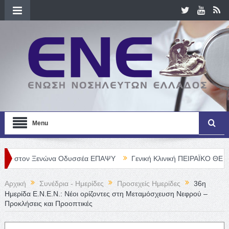
Menu
Ξενώνα Οδυσσέα ΕΠΑΨΥ
Γενική Κλινική ΠΕΙΡΑΪΚΟ ΘΕΡΑΠΕΥΤΗΡΙΟ 
Αρχική
Συνέδρια - Ημερίδες
Προσεχείς Ημερίδες
36η
Ημερίδα Ε.Ν.Ε.Ν.: Νέοι ορίζοντες στη Μεταμόσχευση Νεφρού –
Προκλήσεις και Προοπτικές