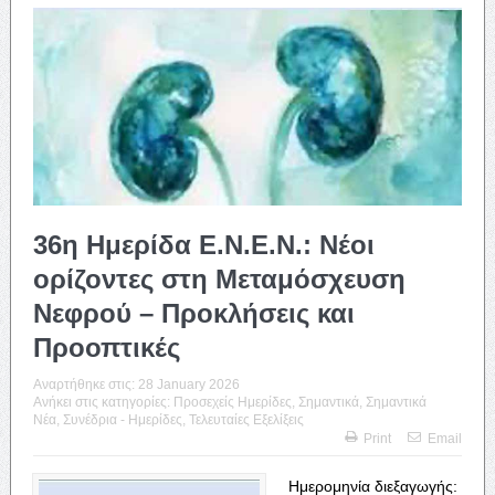
36η Ημερίδα Ε.Ν.Ε.Ν.: Νέοι
ορίζοντες στη Μεταμόσχευση
Νεφρού – Προκλήσεις και
Προοπτικές
Αναρτήθηκε στις:
28 January 2026
Ανήκει στις κατηγορίες:
Προσεχείς Ημερίδες
,
Σημαντικά
,
Σημαντικά
Νέα
,
Συνέδρια - Ημερίδες
,
Τελευταίες Εξελίξεις
Print
Email
Ημερομηνία διεξαγωγής: